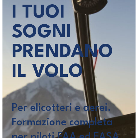
I TUOI
SOGNI
PRENDANO
IL VOLO
Per elicotteri e aerei.
Formazione completa
per piloti FAA ed EASA