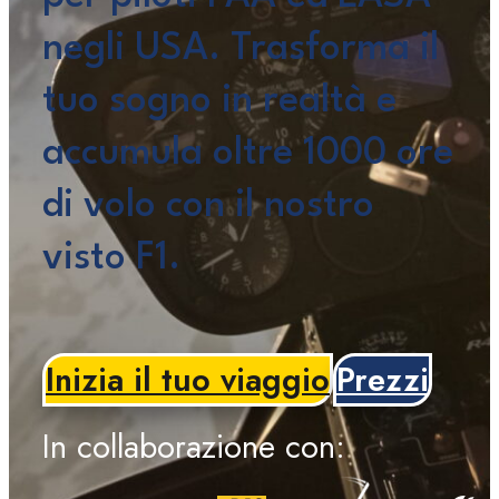
negli USA. Trasforma il
tuo sogno in realtà e
accumula oltre 1000 ore
di volo con il nostro
visto F1.
Inizia il tuo viaggio
Prezzi
In collaborazione con: